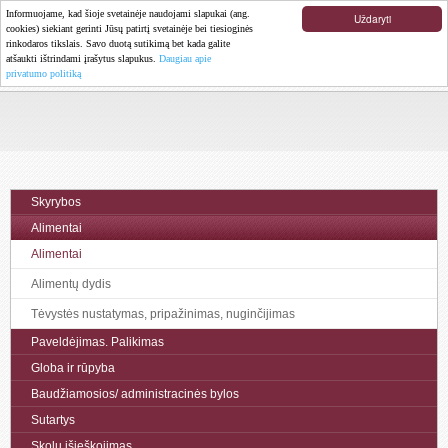
Informuojame, kad šioje svetainėje naudojami slapukai (ang.
Uždaryti
cookies) siekiant gerinti Jūsų patirtį svetainėje bei tiesioginės
rinkodaros tikslais. Savo duotą sutikimą bet kada galite
atšaukti ištrindami įrašytus slapukus.
Daugiau apie
MENIU
privatumo politiką
Skyrybos
Alimentai
Alimentai
Alimentų dydis
Tėvystės nustatymas, pripažinimas, nuginčijimas
Paveldėjimas. Palikimas
Globa ir rūpyba
Baudžiamosios/ administracinės bylos
Sutartys
Skolų išieškojimas