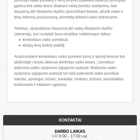
įtvirtintas vaiko poreikių ir tėvų turtinės padėties balanso principas
įgalina tiek vaiko tėvus išlaikant vaiką bendru susitarimu, tiek
klausimą dėl išlaikymo dydžio sprendžiant teisme, atrasti vaiko ir
tėvų interesų pusiausvyrą, prioritetą teikiant vaiko interesams.
Teismas, spręsdamas klausimą dėl vaikų išlaikymo dydžio
(alimentų), turi nustatyti šiuos teisiškai reikšmingus faktus:
♦ konkretaus vaiko poreikius;
♦ abiejų tėvų turtinę padėtį.
Analizuodami konkretaus vaiko poreikio turinį ir apimtį teismai turi
atsižvelgti į teisės aktuose įtvirtintas vaiko teises, į poreikius
būtinoms vaiko vystymosi sąlygoms sudaryti. Būtinoms vaiko
vystymosi sąlygoms sudaryti turi būti patenkinti vaiko poreikiai
maistui, aprangai, būstui, sveikatai, mokslui, poilsiui, laisvalaikiui,
kultūriniam ir kitokiam ugdymui.
KONTAKTAI
DARBO LAIKAS
I-V 8:00 - 17:00 val.