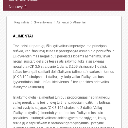
Nuosavybė
Pagrindinis
Gyventojams
Alimentai
Alimentai
ALIMENTAI
Tėvų teisių ir pareigų išlaikyti vaikus imperatyvumo principas
reiškia, kad šios tėvų teisės ir pareigos yra asmeninio pobūdžio ir
jų įgyvendinimas negali būti perleistas kitiems asmenims, tėvai
negali susitarti dėl šios teisės atsisakymo, toks atsisakymas
negalioja (CK 3.5 straipsnio 1 dalis, 3.159 straipsnio 1 dalis),
tačiau tėvai gali susitarti dėl išlaikymo (alimentų) tvarkos ir formos
(CK 3.192 straipsnio 1 dalis), t. y. kaip vaiko išlaikymas bus
įgyvendintas, kokiu būdu kiekvienas iš tėvų prisidės prie vaiko
išlaikymo (alimentų).
Išlaikymo dydis (alimentai) turi būti proporcingas nepilnamečių
vaikų poreikiams bei jų tėvų turtinei padėčiai ir užtikrinti būtinas
vaikui vystytis sąlygas (CK 3.192 straipsnio 2 dalis). Vaikų
išlaikymo dydis (alimentai) yra nulemtas išlaikymo instituto
paskirties – sudaryti vaikams tokias gyvenimo sąlygas, kokių
reikia jų visapusiškam ir harmoningam vystymuisi. Įstatyme