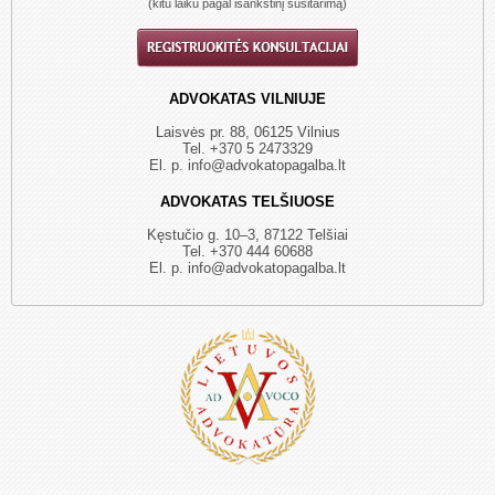
(kitu laiku pagal išankstinį susitarimą)
ADVOKATAS VILNIUJE
Laisvės pr. 88, 06125 Vilnius
Tel.
+370 5 2473329
El. p.
info@advokatopagalba.lt
ADVOKATAS TELŠIUOSE
Kęstučio g. 10–3, 87122 Telšiai
Tel.
+370 444 60688
El. p.
info@advokatopagalba.lt